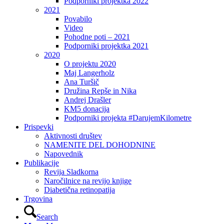
Podporniki projektka 2022
2021
Povabilo
Video
Pohodne poti – 2021
Podporniki projektka 2021
2020
O projektu 2020
Maj Langerholz
Ana Turšič
Družina Repše in Nika
Andrej Drašler
KM5 donacija
Podporniki projekta #DarujemKilometre
Prispevki
Aktivnosti društev
NAMENITE DEL DOHODNINE
Napovednik
Publikacije
Revija Sladkorna
Naročilnice na revijo knjige
Diabetična retinopatija
Trgovina
Search