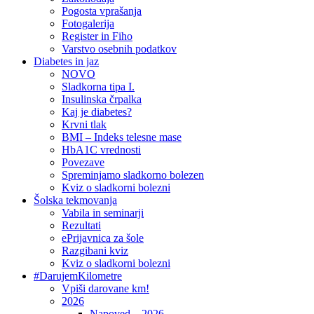
Pogosta vprašanja
Fotogalerija
Register in Fiho
Varstvo osebnih podatkov
Diabetes in jaz
NOVO
Sladkorna tipa I.
Insulinska črpalka
Kaj je diabetes?
Krvni tlak
BMI – Indeks telesne mase
HbA1C vrednosti
Povezave
Spreminjamo sladkorno bolezen
Kviz o sladkorni bolezni
Šolska tekmovanja
Vabila in seminarji
Rezultati
ePrijavnica za šole
Razgibani kviz
Kviz o sladkorni bolezni
#DarujemKilometre
Vpiši darovane km!
2026
Napoved – 2026