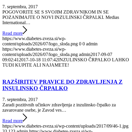
7. septembra, 2017
POGOVORITE SE S SVOJIM ZDRAVNIKOM IN SE
POZANIMAJTE O NOVI INZULINSKI ČRPALKI. Medias
International…
Read more
https://www.diabetes-zveza.si/wp-
content/uploads/2026/07/logo_sloda.png
0
0
admin
https://www.diabetes-zveza.si/wp-
content/uploads/2026/07/logo_sloda.png
admin
2017-09-07
09:02:41
2017-10-18 11:07:42
INZULINSKO ČRPALKO LAHKO
TUDI KUPITE ALI NAJAMETE!
RAZŠIRITEV PRAVICE DO ZDRAVLJENJA Z
INSULINSKO ČRPALKO
7. septembra, 2017
Zaradi pozitivnih učinkov zdravljenja z inzulinsko črpalko za
zavarovane osebe, je Zavod ves…
Read more
https://www.diabetes-zveza.si/wp-content/uploads/2017/09/46-1.jpg
33
123
admin
https://www.diabetes-zveza.si/wp-