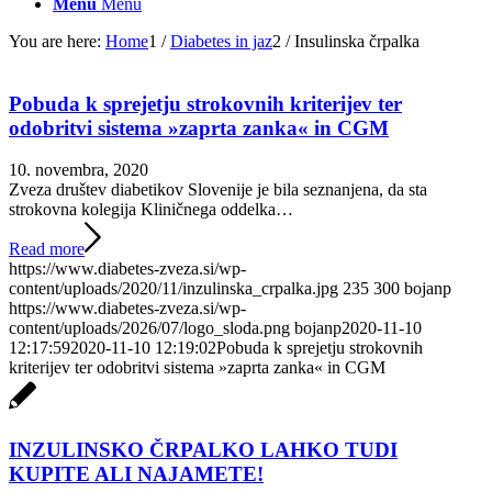
Menu
Menu
You are here:
Home
1
/
Diabetes in jaz
2
/
Insulinska črpalka
Pobuda k sprejetju strokovnih kriterijev ter
odobritvi sistema »zaprta zanka« in CGM
10. novembra, 2020
Zveza društev diabetikov Slovenije je bila seznanjena, da sta
strokovna kolegija Kliničnega oddelka…
Read more
https://www.diabetes-zveza.si/wp-
content/uploads/2020/11/inzulinska_crpalka.jpg
235
300
bojanp
https://www.diabetes-zveza.si/wp-
content/uploads/2026/07/logo_sloda.png
bojanp
2020-11-10
12:17:59
2020-11-10 12:19:02
Pobuda k sprejetju strokovnih
kriterijev ter odobritvi sistema »zaprta zanka« in CGM
INZULINSKO ČRPALKO LAHKO TUDI
KUPITE ALI NAJAMETE!