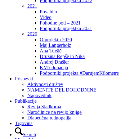
Podporniki projektka 2022
2021
Povabilo
Video
Pohodne poti – 2021
Podporniki projektka 2021
2020
O projektu 2020
Maj Langerholz
Ana Turšič
Družina Repše in Nika
Andrej Drašler
KM5 donacija
Podporniki projekta #DarujemKilometre
Prispevki
Aktivnosti društev
NAMENITE DEL DOHODNINE
Napovednik
Publikacije
Revija Sladkorna
Naročilnice na revijo knjige
Diabetična retinopatija
Trgovina
Search