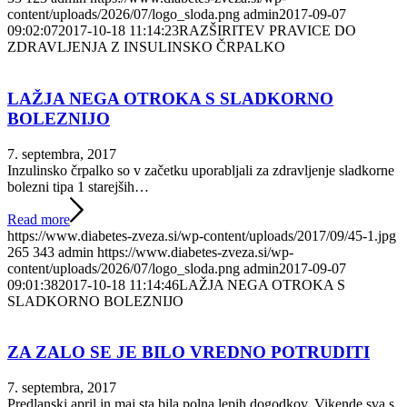
content/uploads/2026/07/logo_sloda.png
admin
2017-09-07
09:02:07
2017-10-18 11:14:23
RAZŠIRITEV PRAVICE DO
ZDRAVLJENJA Z INSULINSKO ČRPALKO
LAŽJA NEGA OTROKA S SLADKORNO
BOLEZNIJO
7. septembra, 2017
Inzulinsko črpalko so v začetku uporabljali za zdravljenje sladkorne
bolezni tipa 1 starejših…
Read more
https://www.diabetes-zveza.si/wp-content/uploads/2017/09/45-1.jpg
265
343
admin
https://www.diabetes-zveza.si/wp-
content/uploads/2026/07/logo_sloda.png
admin
2017-09-07
09:01:38
2017-10-18 11:14:46
LAŽJA NEGA OTROKA S
SLADKORNO BOLEZNIJO
ZA ZALO SE JE BILO VREDNO POTRUDITI
7. septembra, 2017
Predlanski april in maj sta bila polna lepih dogodkov. Vikende sva s