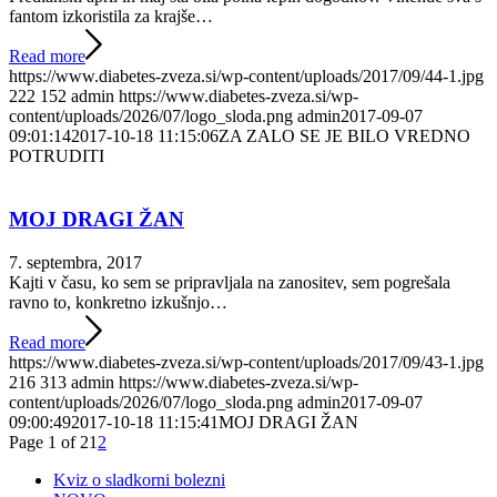
fantom izkoristila za krajše…
Read more
https://www.diabetes-zveza.si/wp-content/uploads/2017/09/44-1.jpg
222
152
admin
https://www.diabetes-zveza.si/wp-
content/uploads/2026/07/logo_sloda.png
admin
2017-09-07
09:01:14
2017-10-18 11:15:06
ZA ZALO SE JE BILO VREDNO
POTRUDITI
MOJ DRAGI ŽAN
7. septembra, 2017
Kajti v času, ko sem se pripravljala na zanositev, sem pogrešala
ravno to, konkretno izkušnjo…
Read more
https://www.diabetes-zveza.si/wp-content/uploads/2017/09/43-1.jpg
216
313
admin
https://www.diabetes-zveza.si/wp-
content/uploads/2026/07/logo_sloda.png
admin
2017-09-07
09:00:49
2017-10-18 11:15:41
MOJ DRAGI ŽAN
Page 1 of 2
1
2
Kviz o sladkorni bolezni