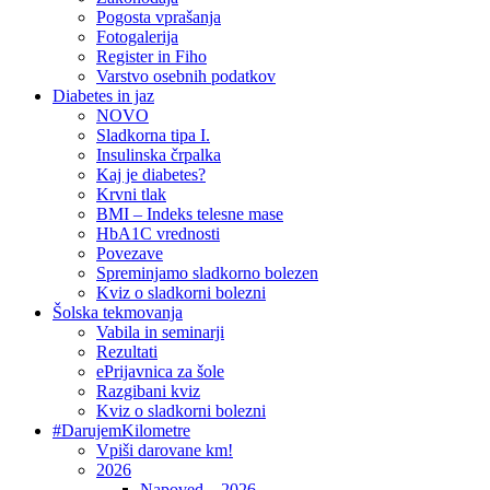
Pogosta vprašanja
Fotogalerija
Register in Fiho
Varstvo osebnih podatkov
Diabetes in jaz
NOVO
Sladkorna tipa I.
Insulinska črpalka
Kaj je diabetes?
Krvni tlak
BMI – Indeks telesne mase
HbA1C vrednosti
Povezave
Spreminjamo sladkorno bolezen
Kviz o sladkorni bolezni
Šolska tekmovanja
Vabila in seminarji
Rezultati
ePrijavnica za šole
Razgibani kviz
Kviz o sladkorni bolezni
#DarujemKilometre
Vpiši darovane km!
2026
Napoved – 2026