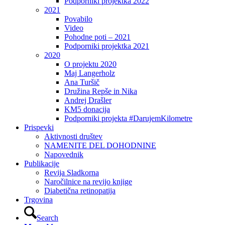
Podporniki projektka 2022
2021
Povabilo
Video
Pohodne poti – 2021
Podporniki projektka 2021
2020
O projektu 2020
Maj Langerholz
Ana Turšič
Družina Repše in Nika
Andrej Drašler
KM5 donacija
Podporniki projekta #DarujemKilometre
Prispevki
Aktivnosti društev
NAMENITE DEL DOHODNINE
Napovednik
Publikacije
Revija Sladkorna
Naročilnice na revijo knjige
Diabetična retinopatija
Trgovina
Search