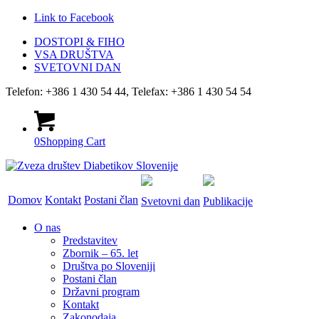
Link to Facebook
DOSTOPI & FIHO
VSA DRUŠTVA
SVETOVNI DAN
Telefon: +386 1 430 54 44, Telefax: +386 1 430 54 54
0
Shopping Cart
Domov
Kontakt
Postani član
Svetovni dan
Publikacije
O nas
Predstavitev
Zbornik – 65. let
Društva po Sloveniji
Postani član
Državni program
Kontakt
Zakonodaja