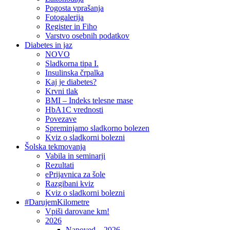
Pogosta vprašanja
Fotogalerija
Register in Fiho
Varstvo osebnih podatkov
Diabetes in jaz
NOVO
Sladkorna tipa I.
Insulinska črpalka
Kaj je diabetes?
Krvni tlak
BMI – Indeks telesne mase
HbA1C vrednosti
Povezave
Spreminjamo sladkorno bolezen
Kviz o sladkorni bolezni
Šolska tekmovanja
Vabila in seminarji
Rezultati
ePrijavnica za šole
Razgibani kviz
Kviz o sladkorni bolezni
#DarujemKilometre
Vpiši darovane km!
2026
Napoved – 2026