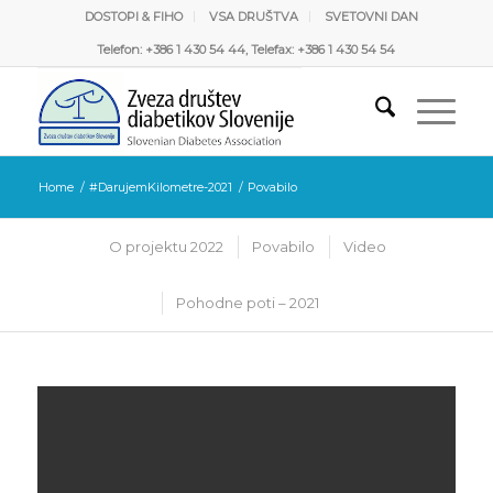
DOSTOPI & FIHO
VSA DRUŠTVA
SVETOVNI DAN
Telefon: +386 1 430 54 44, Telefax: +386 1 430 54 54
Home
/
#DarujemKilometre-2021
/
Povabilo
O projektu 2022
Povabilo
Video
Pohodne poti – 2021