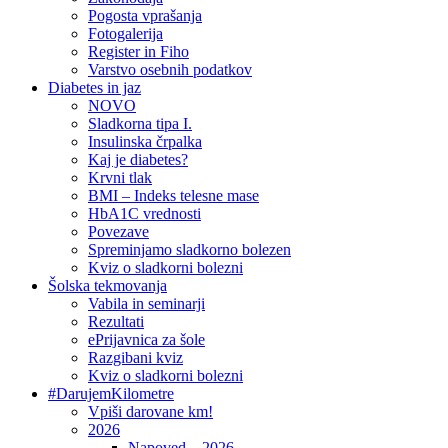
Pogosta vprašanja
Fotogalerija
Register in Fiho
Varstvo osebnih podatkov
Diabetes in jaz
NOVO
Sladkorna tipa I.
Insulinska črpalka
Kaj je diabetes?
Krvni tlak
BMI – Indeks telesne mase
HbA1C vrednosti
Povezave
Spreminjamo sladkorno bolezen
Kviz o sladkorni bolezni
Šolska tekmovanja
Vabila in seminarji
Rezultati
ePrijavnica za šole
Razgibani kviz
Kviz o sladkorni bolezni
#DarujemKilometre
Vpiši darovane km!
2026
Napoved – 2026