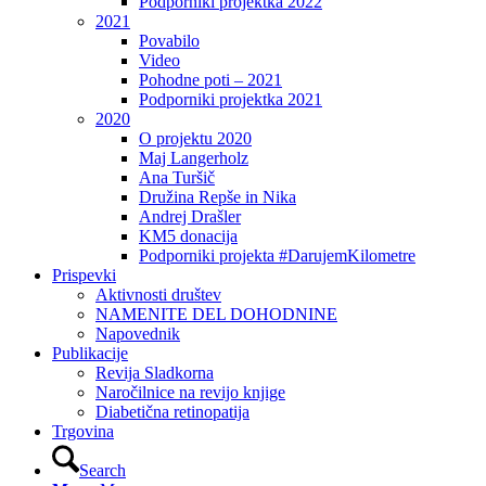
Podporniki projektka 2022
2021
Povabilo
Video
Pohodne poti – 2021
Podporniki projektka 2021
2020
O projektu 2020
Maj Langerholz
Ana Turšič
Družina Repše in Nika
Andrej Drašler
KM5 donacija
Podporniki projekta #DarujemKilometre
Prispevki
Aktivnosti društev
NAMENITE DEL DOHODNINE
Napovednik
Publikacije
Revija Sladkorna
Naročilnice na revijo knjige
Diabetična retinopatija
Trgovina
Search