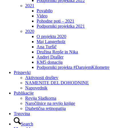
Podporniki projektka 2022
2021
Povabilo
Video
Pohodne poti – 2021
Podporniki projektka 2021
2020
O projektu 2020
Maj Langerholz
Ana Turšič
Družina Repše in Nika
Andrej Drašler
KM5 donacija
Podporniki projekta #DarujemKilometre
Prispevki
Aktivnosti društev
NAMENITE DEL DOHODNINE
Napovednik
Publikacije
Revija Sladkorna
Naročilnice na revijo knjige
Diabetična retinopatija
Trgovina
Search