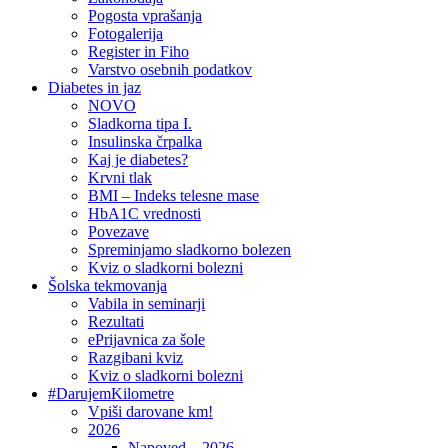
Pogosta vprašanja
Fotogalerija
Register in Fiho
Varstvo osebnih podatkov
Diabetes in jaz
NOVO
Sladkorna tipa I.
Insulinska črpalka
Kaj je diabetes?
Krvni tlak
BMI – Indeks telesne mase
HbA1C vrednosti
Povezave
Spreminjamo sladkorno bolezen
Kviz o sladkorni bolezni
Šolska tekmovanja
Vabila in seminarji
Rezultati
ePrijavnica za šole
Razgibani kviz
Kviz o sladkorni bolezni
#DarujemKilometre
Vpiši darovane km!
2026
Napoved – 2026