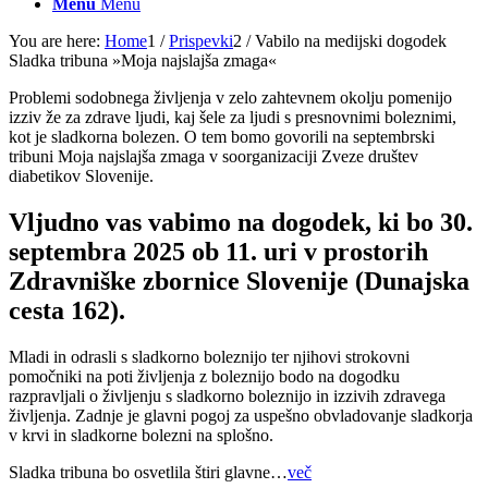
Menu
Menu
You are here:
Home
1
/
Prispevki
2
/
Vabilo na medijski dogodek
Sladka tribuna »Moja najslajša zmaga«
Problemi sodobnega življenja v zelo zahtevnem okolju pomenijo
izziv že za zdrave ljudi, kaj šele za ljudi s presnovnimi boleznimi,
kot je sladkorna bolezen. O tem bomo govorili na septembrski
tribuni Moja najslajša zmaga v soorganizaciji Zveze društev
diabetikov Slovenije.
Vljudno vas vabimo na dogodek, ki bo 30.
septembra 2025 ob 11. uri v prostorih
Zdravniške zbornice Slovenije (Dunajska
cesta 162).
Mladi in odrasli s sladkorno boleznijo ter njihovi strokovni
pomočniki na poti življenja z boleznijo bodo na dogodku
razpravljali o življenju s sladkorno boleznijo in izzivih zdravega
življenja. Zadnje je glavni pogoj za uspešno obvladovanje sladkorja
v krvi in sladkorne bolezni na splošno.
Sladka tribuna bo osvetlila štiri glavne…
več